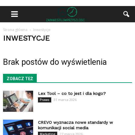
Strona główna
Inwestycje
INWESTYCJE
Brak postów do wyświetlenia
ZOBACZ TEŻ
Lex Tool – co to jest i dla kogo?
31 marca 2026
Prawo
CREVO wyznacza nowe standardy w
komunikacji social media
27 marca 2026
Marketing