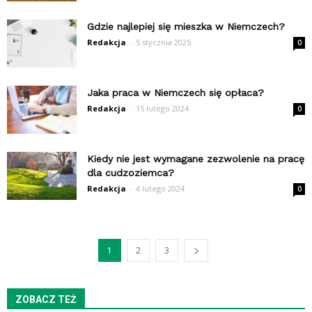
Gdzie najlepiej się mieszka w Niemczech?
Redakcja
-
5 stycznia 2025
0
Jaka praca w Niemczech się opłaca?
Redakcja
-
15 lutego 2024
0
Kiedy nie jest wymagane zezwolenie na pracę
dla cudzoziemca?
Redakcja
-
4 lutego 2024
0
1
2
3
ZOBACZ TEŻ