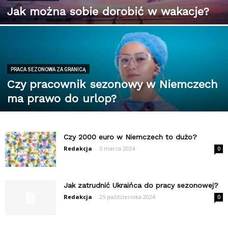
Jak można sobie dorobić w wakacje?
PRACA SEZONOWA ZA GRANICĄ
Czy pracownik sezonowy w Niemczech
ma prawo do urlop?
Czy 2000 euro w Niemczech to dużo?
Redakcja
-
5 marca 2024
0
Jak zatrudnić Ukraińca do pracy sezonowej?
Redakcja
-
25 października 2024
0