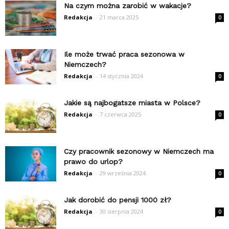
Na czym można zarobić w wakacje?
Redakcja
-
21 marca 2025
0
Ile może trwać praca sezonowa w
Niemczech?
Redakcja
-
14 stycznia 2024
0
Jakie są najbogatsze miasta w Polsce?
Redakcja
-
7 czerwca 2025
0
Czy pracownik sezonowy w Niemczech ma
prawo do urlop?
Redakcja
-
29 września 2024
0
Jak dorobić do pensji 1000 zł?
Redakcja
-
30 sierpnia 2024
0