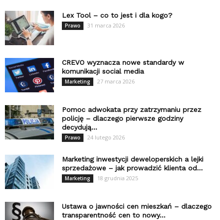
Lex Tool – co to jest i dla kogo?
31 marca 2026
Prawo
CREVO wyznacza nowe standardy w
komunikacji social media
27 marca 2026
Marketing
Pomoc adwokata przy zatrzymaniu przez
policję – dlaczego pierwsze godziny
decydują...
24 lutego 2026
Prawo
Marketing inwestycji deweloperskich a lejki
sprzedażowe – jak prowadzić klienta od...
18 grudnia 2025
Marketing
Ustawa o jawności cen mieszkań – dlaczego
transparentność cen to nowy...