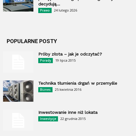
decydują...
24 lutego 2026
Prawo
POPULARNE POSTY
Próby złota – jak je odczytać?
19 lipca 2015
Porady
Technika tłumienia drgań w przemyśle
25 kwietnia 2016
Biznes
Inwestowanie inne niż lokata
22 grudnia 2015
Inwestycje