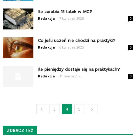
Ile zarabia 15 latek w MC?
Redakcja
-
7 kwietnia 2025
0
Co jeśli uczeń nie chodzi na praktyki?
Redakcja
-
6 kwietnia 2025
0
Ile pieniędzy dostaje się na praktykach?
Redakcja
-
31 marca 2025
0
3
4
5
ZOBACZ TEŻ