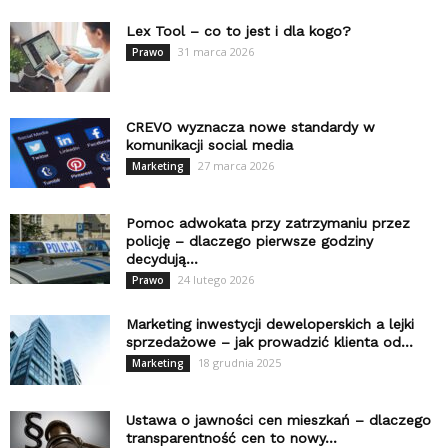
Lex Tool – co to jest i dla kogo?
31 marca 2026
Prawo
CREVO wyznacza nowe standardy w
komunikacji social media
27 marca 2026
Marketing
Pomoc adwokata przy zatrzymaniu przez
policję – dlaczego pierwsze godziny
decydują...
24 lutego 2026
Prawo
Marketing inwestycji deweloperskich a lejki
sprzedażowe – jak prowadzić klienta od...
18 grudnia 2025
Marketing
Ustawa o jawności cen mieszkań – dlaczego
transparentność cen to nowy...