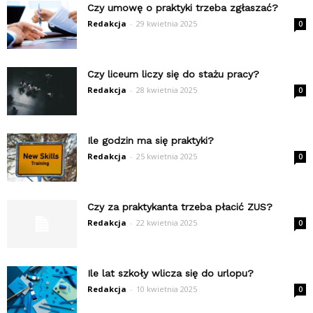
Czy umowę o praktyki trzeba zgłaszać?
Redakcja
-
29 kwietnia 2025
0
Czy liceum liczy się do stażu pracy?
Redakcja
-
28 kwietnia 2025
0
Ile godzin ma się praktyki?
Redakcja
-
25 kwietnia 2025
0
Czy za praktykanta trzeba płacić ZUS?
Redakcja
-
22 kwietnia 2025
0
Ile lat szkoły wlicza się do urlopu?
Redakcja
-
10 kwietnia 2025
0