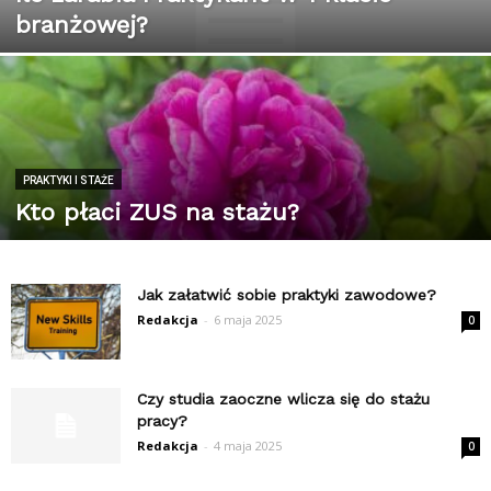
branżowej?
PRAKTYKI I STAŻE
Kto płaci ZUS na stażu?
Jak załatwić sobie praktyki zawodowe?
Redakcja
-
6 maja 2025
0
Czy studia zaoczne wlicza się do stażu
pracy?
Redakcja
-
4 maja 2025
0