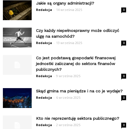
Jakie są organy administracji?
Redakcja
-
14 września 2025
0
Czy każdy niepełnosprawny może odliczyć
ulgę na samochód?
Redakcja
-
13 września 2025
0
Co jest podstawą gospodarki finansowej
jednostki zaliczanej do sektora finansów
publicznych?
Redakcja
-
9 września 2025
0
Skąd gmina ma pieniądze i na co je wydaje?
Redakcja
-
6 września 2025
0
Kto nie reprezentuję sektora publicznego?
Redakcja
-
2 września 2025
0