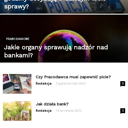
sprawy?
PRAWO BANKOWE
Jakie organy sprawują nadzór nad
bankami?
Czy Pracodawca musi zapewnić picie?
Redakcja
-
2 października 2025
0
Jak działa bank?
Redakcja
-
14 września 2025
0