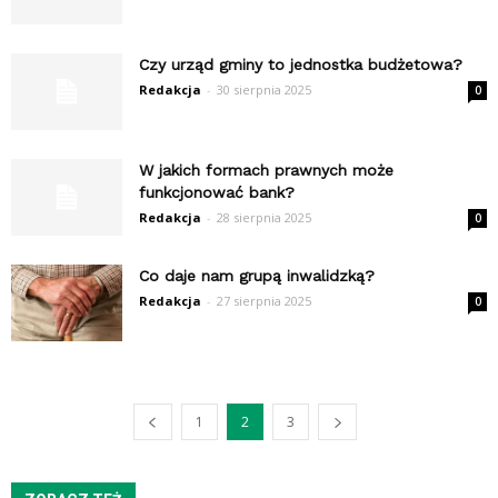
Czy urząd gminy to jednostka budżetowa?
Redakcja
-
30 sierpnia 2025
0
W jakich formach prawnych może
funkcjonować bank?
Redakcja
-
28 sierpnia 2025
0
Co daje nam grupą inwalidzką?
Redakcja
-
27 sierpnia 2025
0
1
2
3