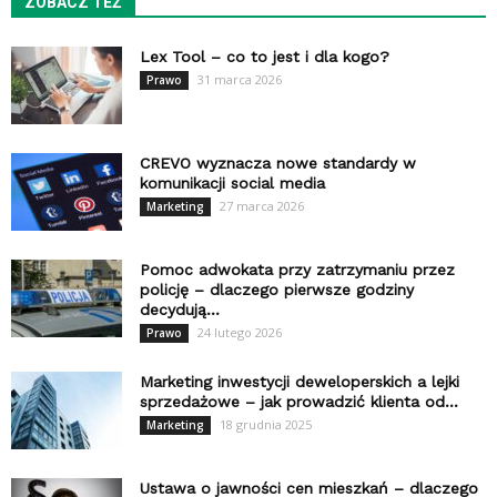
ZOBACZ TEŻ
Lex Tool – co to jest i dla kogo?
31 marca 2026
Prawo
CREVO wyznacza nowe standardy w
komunikacji social media
27 marca 2026
Marketing
Pomoc adwokata przy zatrzymaniu przez
policję – dlaczego pierwsze godziny
decydują...
24 lutego 2026
Prawo
Marketing inwestycji deweloperskich a lejki
sprzedażowe – jak prowadzić klienta od...
18 grudnia 2025
Marketing
Ustawa o jawności cen mieszkań – dlaczego