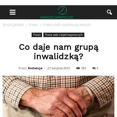
Strona główna
Prawo
Prawa osób niepełnosprawnych
Prawo
Prawa osób niepełnosprawnych
Co daje nam grupą
inwalidzką?
Przez
Redakcja
-
27 sierpnia 2025
131
0