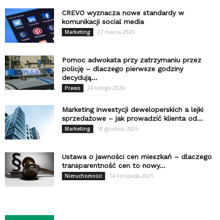
CREVO wyznacza nowe standardy w
komunikacji social media
27 marca 2026
Marketing
Pomoc adwokata przy zatrzymaniu przez
policję – dlaczego pierwsze godziny
decydują...
24 lutego 2026
Prawo
Marketing inwestycji deweloperskich a lejki
sprzedażowe – jak prowadzić klienta od...
18 grudnia 2025
Marketing
Ustawa o jawności cen mieszkań – dlaczego
transparentność cen to nowy...
14 listopada 2025
Nieruchomości