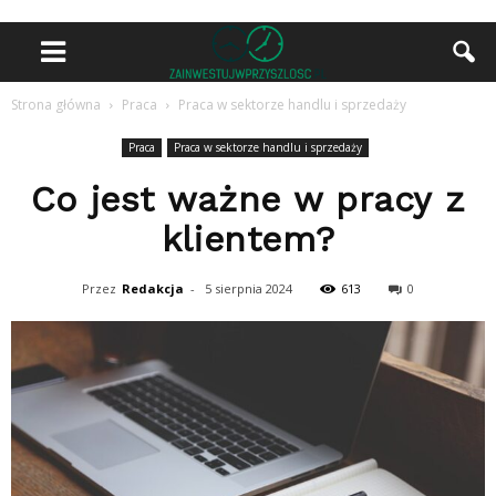
Strona główna
Praca
Praca w sektorze handlu i sprzedaży
Praca
Praca w sektorze handlu i sprzedaży
Co jest ważne w pracy z
klientem?
Przez
Redakcja
-
5 sierpnia 2024
613
0