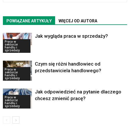
POWIĄZANE ARTYKUŁY
WIĘCEJ OD AUTORA
Jak wygląda praca w sprzedaży?
Praca w
sektorze
handlu i
sprzedaży
Czym się różni handlowiec od
Praca w
przedstawiciela handlowego?
sektorze
handlu i
sprzedaży
Jak odpowiedzieć na pytanie dlaczego
Praca w
chcesz zmienić pracę?
sektorze
handlu i
sprzedaży