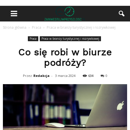
Strona główna
Praca
Praca w branży turystycznej i rozrywkowej
Praca
Praca w branży turystycznej i rozrywkowej
Co się robi w biurze
podróży?
Przez
Redakcja
-
3 marca 2024
634
0