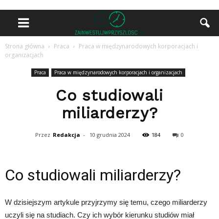
Strona główna
Praca
Praca w międzynarodowych korporacjach i
organizacjach
Praca
Praca w międzynarodowych korporacjach i organizacjach
Co studiowali
miliarderzy?
Przez
Redakcja
-
10 grudnia 2024
184
0
Co studiowali miliarderzy?
W dzisiejszym artykule przyjrzymy się temu, czego miliarderzy
uczyli się na studiach. Czy ich wybór kierunku studiów miał