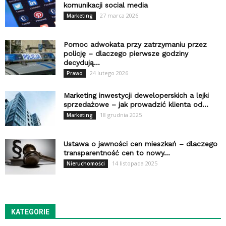
komunikacji social media
27 marca 2026
Marketing
Pomoc adwokata przy zatrzymaniu przez
policję – dlaczego pierwsze godziny
decydują...
24 lutego 2026
Prawo
Marketing inwestycji deweloperskich a lejki
sprzedażowe – jak prowadzić klienta od...
18 grudnia 2025
Marketing
Ustawa o jawności cen mieszkań – dlaczego
transparentność cen to nowy...
14 listopada 2025
Nieruchomości
KATEGORIE