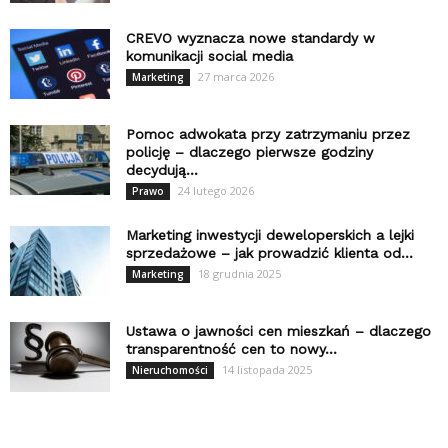
CREVO wyznacza nowe standardy w
komunikacji social media
27 marca 2026
Marketing
Pomoc adwokata przy zatrzymaniu przez
policję – dlaczego pierwsze godziny
decydują...
24 lutego 2026
Prawo
Marketing inwestycji deweloperskich a lejki
sprzedażowe – jak prowadzić klienta od...
18 grudnia 2025
Marketing
Ustawa o jawności cen mieszkań – dlaczego
transparentność cen to nowy...
14 listopada 2025
Nieruchomości