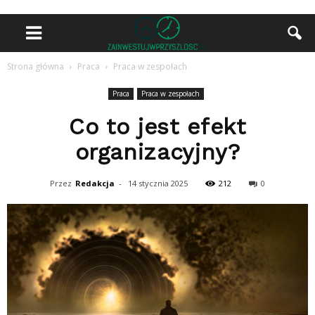
Strona główna
Praca
Praca w zespołach
Praca
Praca w zespołach
Co to jest efekt
organizacyjny?
Przez
Redakcja
-
14 stycznia 2025
212
0