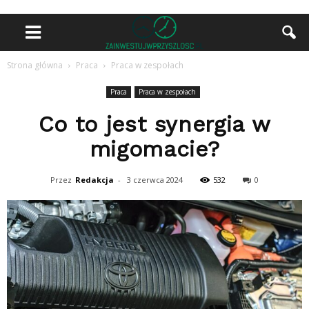
Strona główna
Praca
Praca w zespołach
Praca
Praca w zespołach
Co to jest synergia w
migomacie?
Przez
Redakcja
-
3 czerwca 2024
532
0