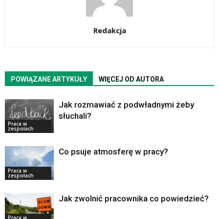
Redakcja
POWIĄZANE ARTYKUŁY
WIĘCEJ OD AUTORA
Jak rozmawiać z podwładnymi żeby
słuchali?
Praca w
zespołach
Co psuje atmosferę w pracy?
Praca w
zespołach
Jak zwolnić pracownika co powiedzieć?
Praca w