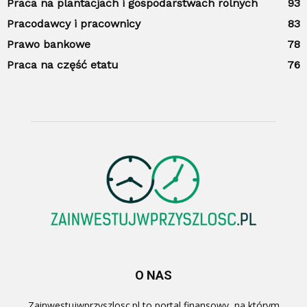
Praca na plantacjach i gospodarstwach rolnych
93
Pracodawcy i pracownicy
83
Prawo bankowe
78
Praca na część etatu
76
O NAS
Zainwestujwprzyszlosc.pl to portal finansowy, na którym