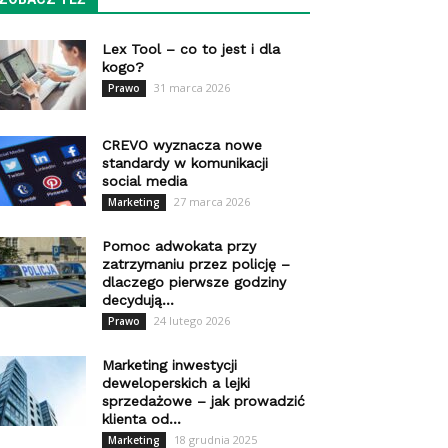
Lex Tool – co to jest i dla
kogo?
31 marca 2026
Prawo
CREVO wyznacza nowe
standardy w komunikacji
social media
27 marca 2026
Marketing
Pomoc adwokata przy
zatrzymaniu przez policję –
dlaczego pierwsze godziny
decydują...
24 lutego 2026
Prawo
Marketing inwestycji
deweloperskich a lejki
sprzedażowe – jak prowadzić
klienta od...
18 grudnia 2025
Marketing