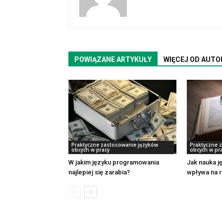
POWIĄZANE ARTYKUŁY
WIĘCEJ OD AUTO
Praktyczne zastosowanie języków
Praktyczne 
obcych w pracy
obcych w pr
W jakim języku programowania
Jak nauka j
najlepiej się zarabia?
wpływa na 