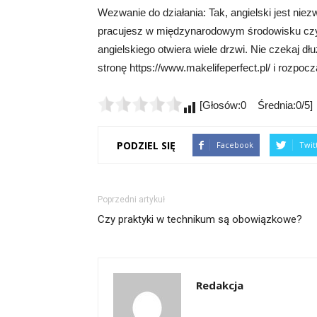
Wezwanie do działania: Tak, angielski jest niez
pracujesz w międzynarodowym środowisku czy
angielskiego otwiera wiele drzwi. Nie czekaj dłuż
stronę https://www.makelifeperfect.pl/ i rozpoc
[Głosów:0 Średnia:0/5]
PODZIEL SIĘ
Facebook
Twit
Poprzedni artykuł
Czy praktyki w technikum są obowiązkowe?
Redakcja