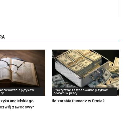
RA
zastosowanie języków
Praktyczne zastosowanie języków
acy
obcych w pracy
ęzyka angielskiego
Ile zarabia tłumacz w firmie?
rozwój zawodowy?