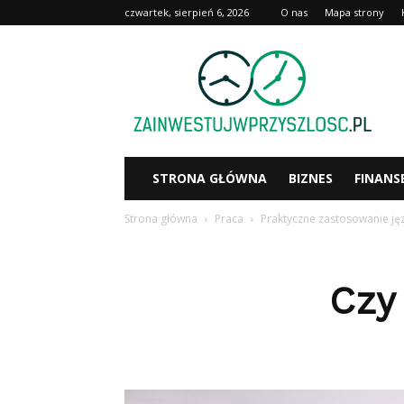
czwartek, sierpień 6, 2026
O nas
Mapa strony
Zainwestujwprzyszlosc.pl
STRONA GŁÓWNA
BIZNES
FINANS
Strona główna
Praca
Praktyczne zastosowanie ję
Czy