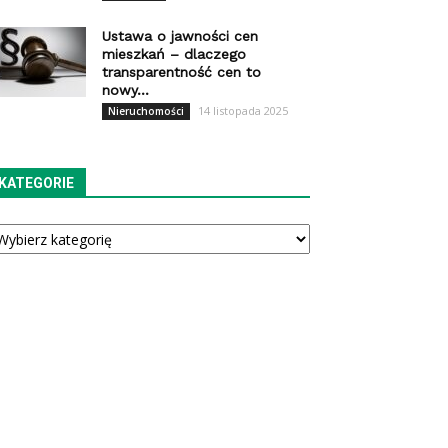
Ustawa o jawności cen
mieszkań – dlaczego
transparentność cen to
nowy...
14 listopada 2025
Nieruchomości
KATEGORIE
tegorie