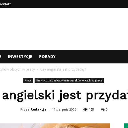
Kontakt
E
INWESTYCJE
PORADY
zyków obcych w pracy
Czy angielski jest przydatny?
Praca
Praktyczne zastosowanie języków obcych w pracy
 angielski jest przyda
Przez
Redakcja
-
11 sierpnia 2025
158
0