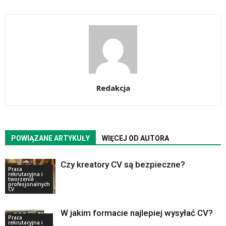
Redakcja
POWIĄZANE ARTYKUŁY
WIĘCEJ OD AUTORA
Czy kreatory CV są bezpieczne?
Praca
rekrutacyjna i
tworzenie
profesjonalnych
CV
W jakim formacie najlepiej wysyłać CV?
Praca
rekrutacyjna i