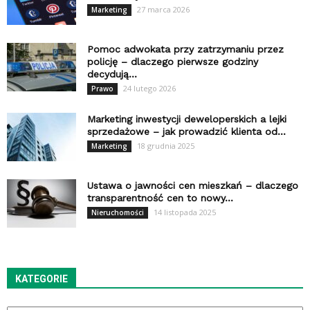
27 marca 2026
Marketing
Pomoc adwokata przy zatrzymaniu przez
policję – dlaczego pierwsze godziny
decydują...
24 lutego 2026
Prawo
Marketing inwestycji deweloperskich a lejki
sprzedażowe – jak prowadzić klienta od...
18 grudnia 2025
Marketing
Ustawa o jawności cen mieszkań – dlaczego
transparentność cen to nowy...
14 listopada 2025
Nieruchomości
KATEGORIE
Kategorie