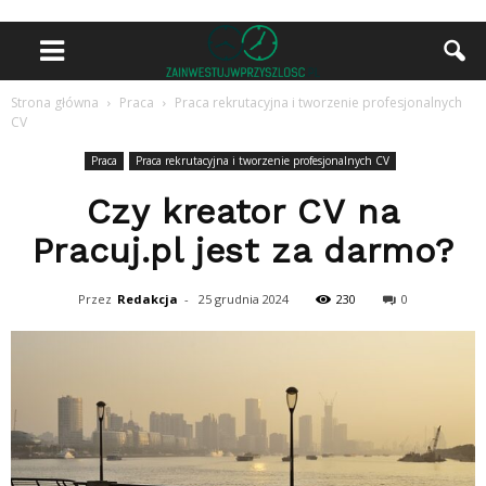
Strona główna
Praca
Praca rekrutacyjna i tworzenie profesjonalnych
CV
Praca
Praca rekrutacyjna i tworzenie profesjonalnych CV
Czy kreator CV na
Pracuj.pl jest za darmo?
Przez
Redakcja
-
25 grudnia 2024
230
0