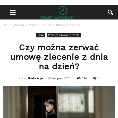
Strona główna
Praca
Praca na umowę zlecenie
Praca
Praca na umowę zlecenie
Czy można zerwać
umowę zlecenie z dnia
na dzień?
Przez
Redakcja
-
20 sierpnia 2025
124
0