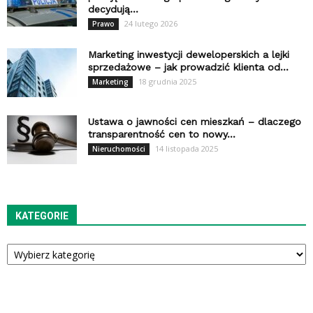
decydują...
24 lutego 2026
Prawo
Marketing inwestycji deweloperskich a lejki
sprzedażowe – jak prowadzić klienta od...
18 grudnia 2025
Marketing
Ustawa o jawności cen mieszkań – dlaczego
transparentność cen to nowy...
14 listopada 2025
Nieruchomości
KATEGORIE
Kategorie