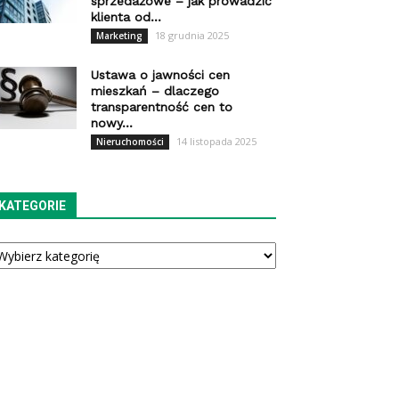
sprzedażowe – jak prowadzić
klienta od...
18 grudnia 2025
Marketing
Ustawa o jawności cen
mieszkań – dlaczego
transparentność cen to
nowy...
14 listopada 2025
Nieruchomości
KATEGORIE
tegorie