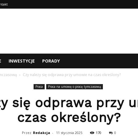
ntakt
E
INWESTYCJE
PORADY
ymczasową
Czy należy się odprawa przy umowie na czas określony?
Praca
Praca na umowę o pracę tymczasową
ży się odprawa przy 
czas określony?
Przez
Redakcja
-
11 stycznia 2025
170
0