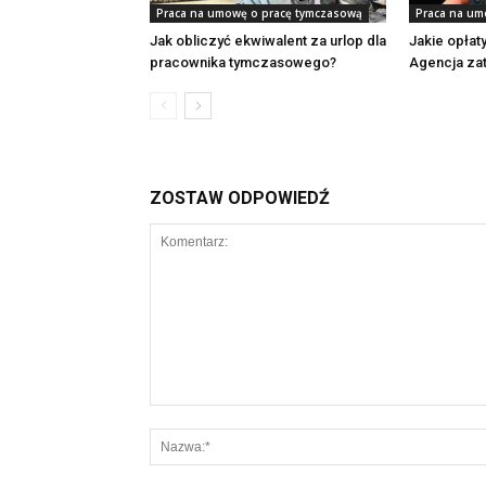
Praca na umowę o pracę tymczasową
Praca na um
Jak obliczyć ekwiwalent za urlop dla
Jakie opłat
pracownika tymczasowego?
Agencja zat
ZOSTAW ODPOWIEDŹ