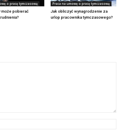
owę o pracę tymczasową
Praca na umowę o pracę tymczasową
y może pobierać
Jak obliczyć wynagrodzenie za
rudnienia?
urlop pracownika tymczasowego?