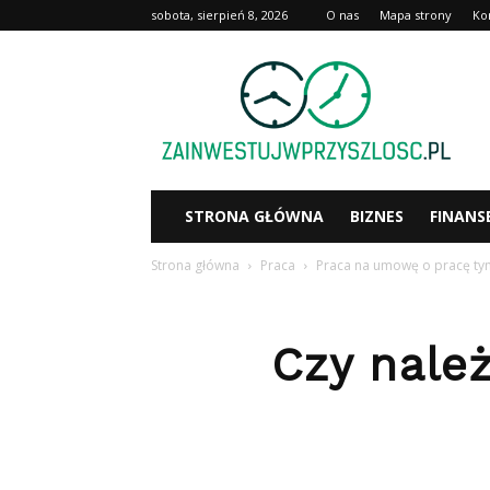
sobota, sierpień 8, 2026
O nas
Mapa strony
Ko
Zainwestujwprzyszlosc.pl
STRONA GŁÓWNA
BIZNES
FINANS
Strona główna
Praca
Praca na umowę o pracę t
Czy nale