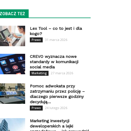
ZOBACZ TEŻ
Lex Tool – co to jest i dla
kogo?
31 marca 2026
Prawo
CREVO wyznacza nowe
standardy w komunikacji
social media
27 marca 2026
Marketing
Pomoc adwokata przy
zatrzymaniu przez policję –
dlaczego pierwsze godziny
decydują...
24 lutego 2026
Prawo
Marketing inwestycji
deweloperskich a lejki