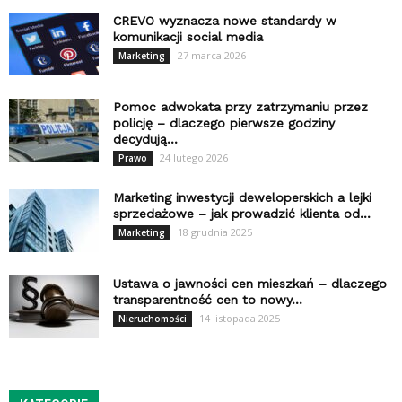
CREVO wyznacza nowe standardy w
komunikacji social media
27 marca 2026
Marketing
Pomoc adwokata przy zatrzymaniu przez
policję – dlaczego pierwsze godziny
decydują...
24 lutego 2026
Prawo
Marketing inwestycji deweloperskich a lejki
sprzedażowe – jak prowadzić klienta od...
18 grudnia 2025
Marketing
Ustawa o jawności cen mieszkań – dlaczego
transparentność cen to nowy...
14 listopada 2025
Nieruchomości