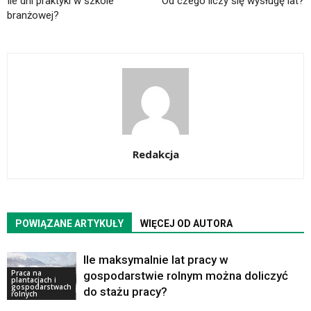
Ile dni praktyki w szkole
Od czego liczy się wysługę lat?
branżowej?
Redakcja
POWIĄZANE ARTYKUŁY
WIĘCEJ OD AUTORA
Ile maksymalnie lat pracy w
Praca na
gospodarstwie rolnym można doliczyć
plantacjach i
gospodarstwach
do stażu pracy?
rolnych