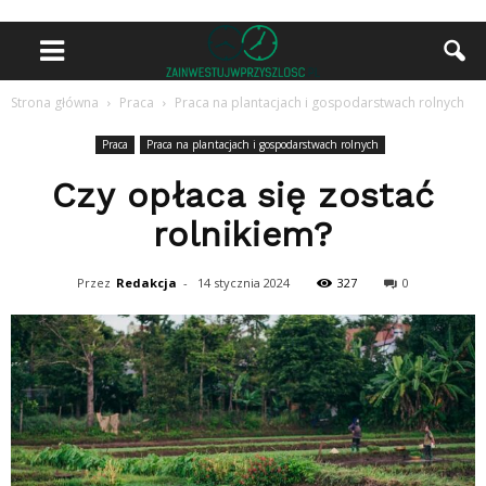
Strona główna
Praca
Praca na plantacjach i gospodarstwach rolnych
Praca
Praca na plantacjach i gospodarstwach rolnych
Czy opłaca się zostać
rolnikiem?
Przez
Redakcja
-
14 stycznia 2024
327
0