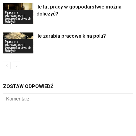
Ile lat pracy w gospodarstwie można
Praca na
doliczyć?
plantacjach i
gospodarstwach
rolnych
Ile zarabia pracownik na polu?
Praca na
plantacjach i
gospodarstwach
rolnych
ZOSTAW ODPOWIEDŹ