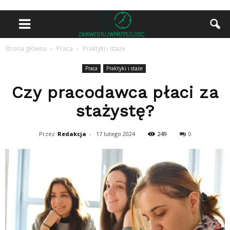
Strona główna
Praca
Praktyki i staże
Praca
Praktyki i staże
Czy pracodawca płaci za
stażystę?
Przez
Redakcja
-
17 lutego 2024
249
0