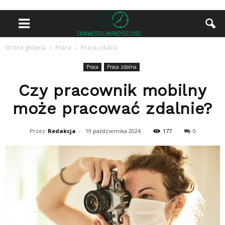
Strona główna
Praca
Praca zdalna
Praca
Praca zdalna
Czy pracownik mobilny
może pracować zdalnie?
Przez
Redakcja
-
19 października 2024
177
0