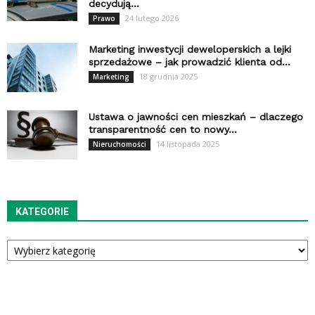
decydują...
24 lutego 2026
Prawo
Marketing inwestycji deweloperskich a lejki
sprzedażowe – jak prowadzić klienta od...
18 grudnia 2025
Marketing
Ustawa o jawności cen mieszkań – dlaczego
transparentność cen to nowy...
14 listopada 2025
Nieruchomości
KATEGORIE
Kategorie