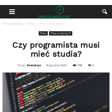
Strona główna
Praca
Praca w branży IT
Praca
Praca w branży IT
Czy programista musi
mieć studia?
Przez
Redakcja
-
18 grudnia 2024
154
0