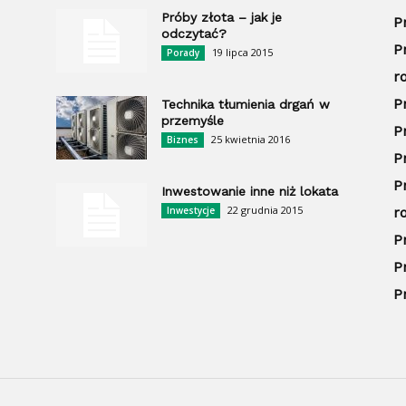
Próby złota – jak je
P
odczytać?
P
19 lipca 2015
Porady
r
P
Technika tłumienia drgań w
przemyśle
P
25 kwietnia 2016
Biznes
P
P
Inwestowanie inne niż lokata
22 grudnia 2015
Inwestycje
r
P
P
P