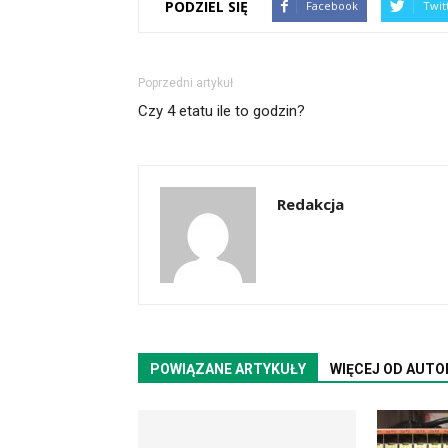
PODZIEL SIĘ
Facebook
Twit
Poprzedni artykuł
Czy 4 etatu ile to godzin?
Redakcja
POWIĄZANE ARTYKUŁY
WIĘCEJ OD AUTO