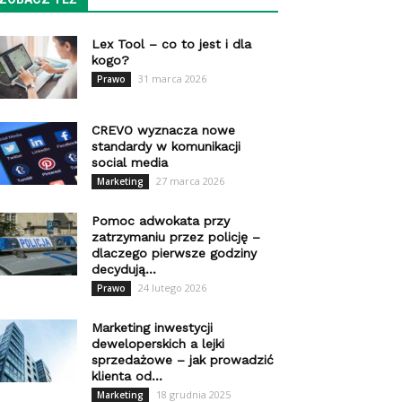
Lex Tool – co to jest i dla
kogo?
31 marca 2026
Prawo
CREVO wyznacza nowe
standardy w komunikacji
social media
27 marca 2026
Marketing
Pomoc adwokata przy
zatrzymaniu przez policję –
dlaczego pierwsze godziny
decydują...
24 lutego 2026
Prawo
Marketing inwestycji
deweloperskich a lejki
sprzedażowe – jak prowadzić
klienta od...
18 grudnia 2025
Marketing