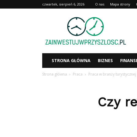
czwartek, sierpień 6, 2026
O nas
Mapa strony
Zainwestujwprzyszlosc.pl
STRONA GŁÓWNA
BIZNES
FINANS
Strona główna
Praca
Praca w branży turystycznej
Czy re