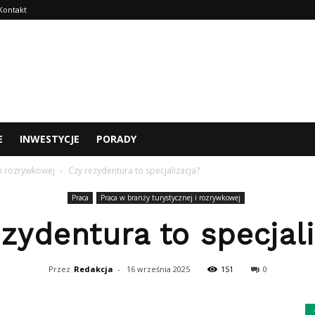
Kontakt
E
INWESTYCJE
PORADY
 i rozrywkowej
Czy rezydentura to specjalizacja?
Praca
Praca w branży turystycznej i rozrywkowej
zydentura to specjal
Przez
Redakcja
-
16 września 2025
151
0