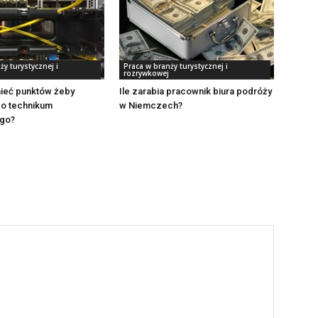
ży turystycznej i
Praca w branży turystycznej i
rozrywkowej
mieć punktów żeby
Ile zarabia pracownik biura podróży
do technikum
w Niemczech?
ego?