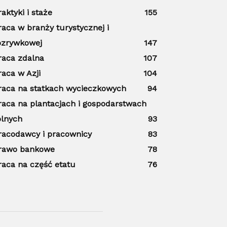
raktyki i staże
155
raca w branży turystycznej i
ozrywkowej
147
raca zdalna
107
raca w Azji
104
raca na statkach wycieczkowych
94
raca na plantacjach i gospodarstwach
olnych
93
racodawcy i pracownicy
83
rawo bankowe
78
raca na część etatu
76