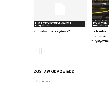
Praca w branży turystycznej i
Praca w bran
rozrywkowej
rozrywkowej
Kto zatrudnia rezydenta?
Ile trzeba 
dostać się 
turystyczn
ZOSTAW ODPOWIEDŹ