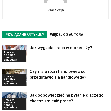
Redakcja
POWIĄZANE ARTYKUŁY
WIĘCEJ OD AUTORA
Jak wygląda praca w sprzedaży?
Praca w
sektorze
handlu i
sprzedaży
Czym się różni handlowiec od
Praca w
przedstawiciela handlowego?
sektorze
handlu i
sprzedaży
Jak odpowiedzieć na pytanie dlaczego
Praca w
chcesz zmienić pracę?
sektorze
handlu i
sprzedaży