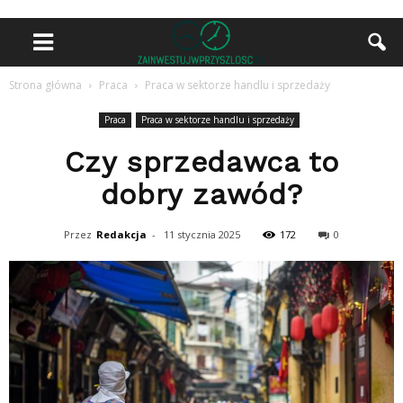
Strona główna
Praca
Praca w sektorze handlu i sprzedaży
Praca
Praca w sektorze handlu i sprzedaży
Czy sprzedawca to
dobry zawód?
Przez
Redakcja
-
11 stycznia 2025
172
0