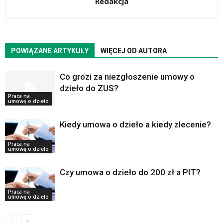
Redakcja
POWIĄZANE ARTYKUŁY
WIĘCEJ OD AUTORA
Co grozi za niezgłoszenie umowy o
dzieło do ZUS?
Praca na
umowę o dzieło
Kiedy umowa o dzieło a kiedy zlecenie?
Praca na
umowę o dzieło
Czy umowa o dzieło do 200 zł a PIT?
Praca na
umowę o dzieło