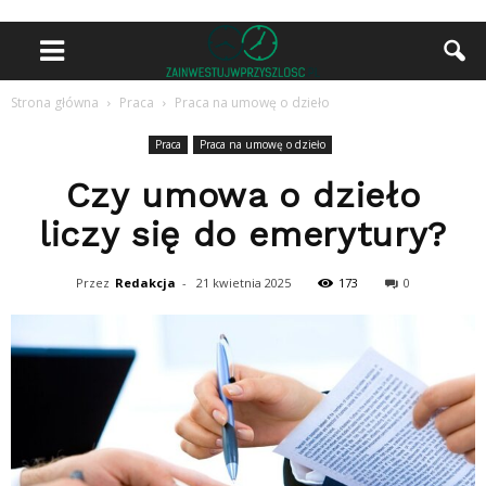
Strona główna
Praca
Praca na umowę o dzieło
Praca
Praca na umowę o dzieło
Czy umowa o dzieło
liczy się do emerytury?
Przez
Redakcja
-
21 kwietnia 2025
173
0