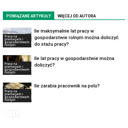
POWIĄZANE ARTYKUŁY
WIĘCEJ OD AUTORA
Ile maksymalnie lat pracy w
Praca na
gospodarstwie rolnym można doliczyć
plantacjach i
gospodarstwach
do stażu pracy?
rolnych
Ile lat pracy w gospodarstwie można
Praca na
doliczyć?
plantacjach i
gospodarstwach
rolnych
Ile zarabia pracownik na polu?
Praca na
plantacjach i
gospodarstwach
rolnych