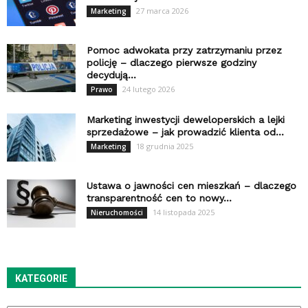
27 marca 2026
Marketing
Pomoc adwokata przy zatrzymaniu przez
policję – dlaczego pierwsze godziny
decydują...
24 lutego 2026
Prawo
Marketing inwestycji deweloperskich a lejki
sprzedażowe – jak prowadzić klienta od...
18 grudnia 2025
Marketing
Ustawa o jawności cen mieszkań – dlaczego
transparentność cen to nowy...
14 listopada 2025
Nieruchomości
KATEGORIE
Kategorie