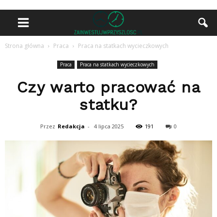
Strona główna
Praca
Praca na statkach wycieczkowych
Praca
Praca na statkach wycieczkowych
Czy warto pracować na
statku?
Przez
Redakcja
-
4 lipca 2025
191
0