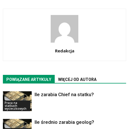
Redakcja
POWIĄZANE ARTYKUŁY
WIĘCEJ OD AUTORA
Ile zarabia Chief na statku?
Praca na
statkach
wycieczkowych
Ile średnio zarabia geolog?