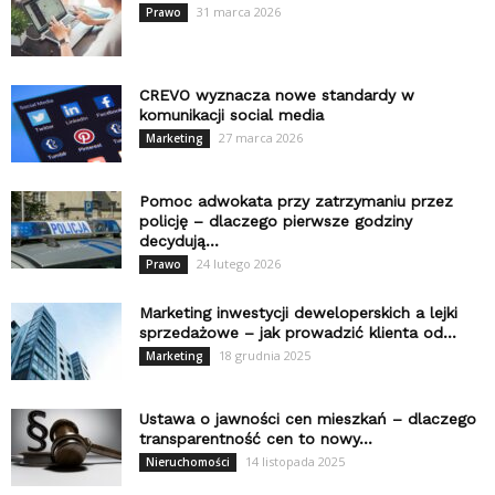
31 marca 2026
Prawo
CREVO wyznacza nowe standardy w
komunikacji social media
27 marca 2026
Marketing
Pomoc adwokata przy zatrzymaniu przez
policję – dlaczego pierwsze godziny
decydują...
24 lutego 2026
Prawo
Marketing inwestycji deweloperskich a lejki
sprzedażowe – jak prowadzić klienta od...
18 grudnia 2025
Marketing
Ustawa o jawności cen mieszkań – dlaczego
transparentność cen to nowy...
14 listopada 2025
Nieruchomości