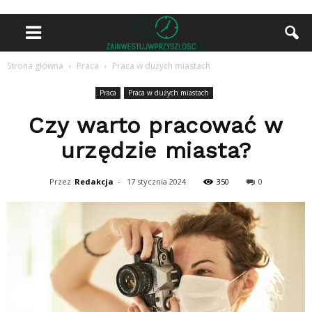
Strona główna
Praca
Praca w dużych miastach
Praca
Praca w dużych miastach
Czy warto pracować w
urzędzie miasta?
Przez
Redakcja
-
17 stycznia 2024
350
0