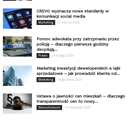
CREVO wyznacza nowe standardy w
komunikacji social media
27 marca 2026
Marketing
Pomoc adwokata przy zatrzymaniu przez
policję – dlaczego pierwsze godziny
decydują...
24 lutego 2026
Prawo
Marketing inwestycji deweloperskich a lejki
sprzedażowe – jak prowadzić klienta od...
18 grudnia 2025
Marketing
Ustawa o jawności cen mieszkań – dlaczego
transparentność cen to nowy...
14 listopada 2025
Nieruchomości