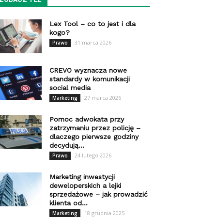
Lex Tool – co to jest i dla
kogo?
31 marca 2026
Prawo
CREVO wyznacza nowe
standardy w komunikacji
social media
27 marca 2026
Marketing
Pomoc adwokata przy
zatrzymaniu przez policję –
dlaczego pierwsze godziny
decydują...
24 lutego 2026
Prawo
Marketing inwestycji
deweloperskich a lejki
sprzedażowe – jak prowadzić
klienta od...
18 grudnia 2025
Marketing