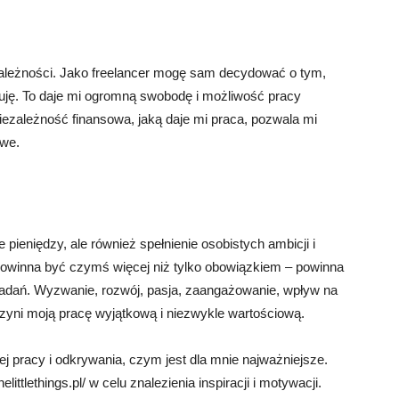
ezależności. Jako freelancer mogę sam decydować o tym,
lizuję. To daje mi ogromną swobodę i możliwość pracy
iezależność finansowa, jaką daje mi praca, pozwala mi
owe.
 pieniędzy, ale również spełnienie osobistych ambicji i
 powinna być czymś więcej niż tylko obowiązkiem – powinna
adań. Wyzwanie, rozwój, pasja, zaangażowanie, wpływ na
czyni moją pracę wyjątkową i niezwykle wartościową.
j pracy i odkrywania, czym jest dla mnie najważniejsze.
ittlethings.pl/ w celu znalezienia inspiracji i motywacji.