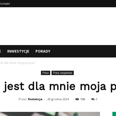
Kontakt
E
INWESTYCJE
PORADY
st dla mnie moja praca?
Praca
Praca zespołowa
jest dla mnie moja 
Przez
Redakcja
-
28 grudnia 2024
156
0