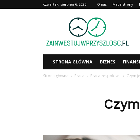
czwartek, sierpień 6, 2026
O nas
Mapa strony
Zainwestujwprzyszlosc.pl
STRONA GŁÓWNA
BIZNES
FINANS
Strona główna
Praca
Praca zespołowa
Czym je
Czym 