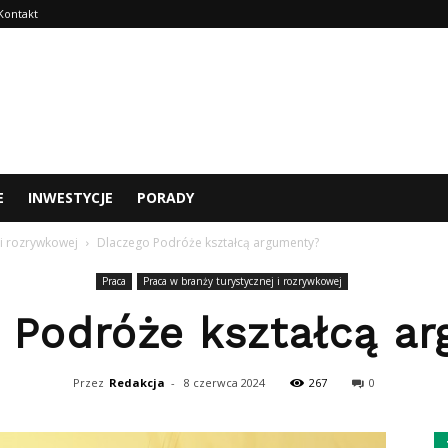
Kontakt
E
INWESTYCJE
PORADY
 i rozrywkowej
Dlaczego Podróże kształcą argumenty?
Praca
Praca w branży turystycznej i rozrywkowej
 Podróże kształcą a
Przez
Redakcja
-
8 czerwca 2024
267
0