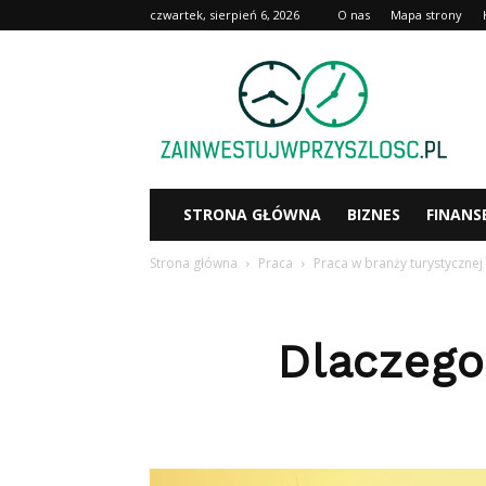
czwartek, sierpień 6, 2026
O nas
Mapa strony
Zainwestujwprzyszlosc.pl
STRONA GŁÓWNA
BIZNES
FINANS
Strona główna
Praca
Praca w branży turystycznej
Dlaczego