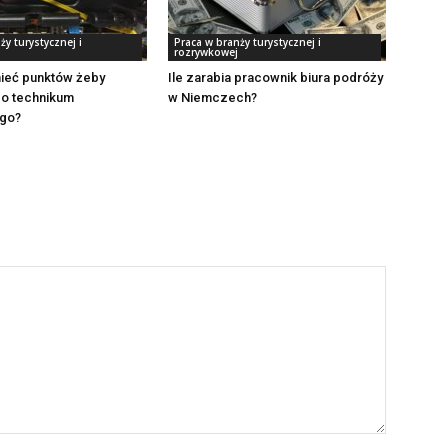
ży turystycznej i
Praca w branży turystycznej i
rozrywkowej
mieć punktów żeby
Ile zarabia pracownik biura podróży
do technikum
w Niemczech?
ego?