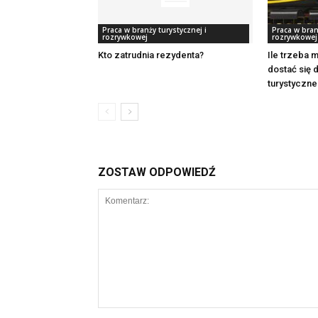
Praca w branży turystycznej i
Praca w bran
rozrywkowej
rozrywkowej
Kto zatrudnia rezydenta?
Ile trzeba 
dostać się 
turystyczn
ZOSTAW ODPOWIEDŹ