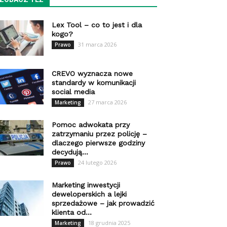
Lex Tool – co to jest i dla
kogo?
31 marca 2026
Prawo
CREVO wyznacza nowe
standardy w komunikacji
social media
27 marca 2026
Marketing
Pomoc adwokata przy
zatrzymaniu przez policję –
dlaczego pierwsze godziny
decydują...
24 lutego 2026
Prawo
Marketing inwestycji
deweloperskich a lejki
sprzedażowe – jak prowadzić
klienta od...
18 grudnia 2025
Marketing