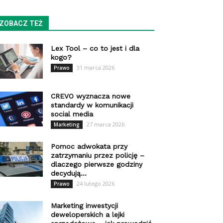
ZOBACZ TEŻ
Lex Tool – co to jest i dla
kogo?
31 marca 2026
Prawo
CREVO wyznacza nowe
standardy w komunikacji
social media
27 marca 2026
Marketing
Pomoc adwokata przy
zatrzymaniu przez policję –
dlaczego pierwsze godziny
decydują...
24 lutego 2026
Prawo
Marketing inwestycji
deweloperskich a lejki