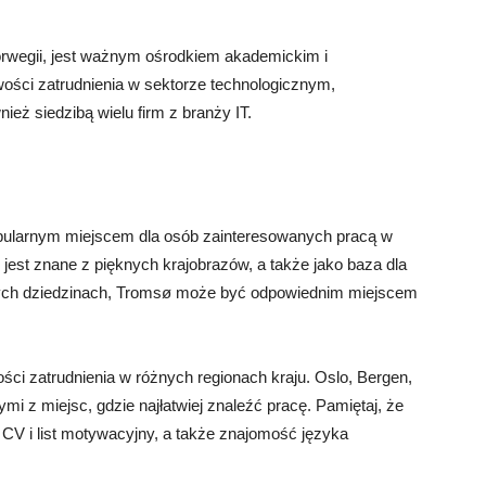
orwegii, jest ważnym ośrodkiem akademickim i
wości zatrudnienia w sektorze technologicznym,
eż siedzibą wielu firm z branży IT.
opularnym miejscem dla osób zainteresowanych pracą w
jest znane z pięknych krajobrazów, a także jako baza dla
w tych dziedzinach, Tromsø może być odpowiednim miejscem
ci zatrudnienia w różnych regionach kraju. Oslo, Bergen,
mi z miejsc, gdzie najłatwiej znaleźć pracę. Pamiętaj, że
CV i list motywacyjny, a także znajomość języka