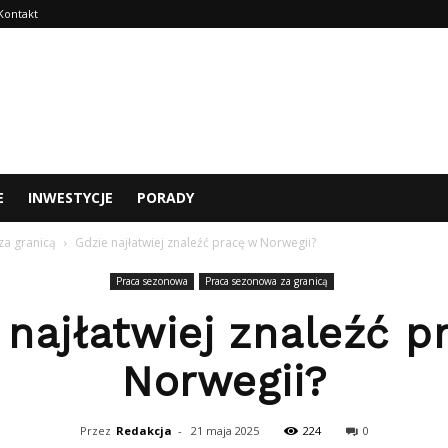
Kontakt
E
INWESTYCJE
PORADY
za granicą
Gdzie najłatwiej znaleźć pracę w Norwegii?
Praca sezonowa
Praca sezonowa za granicą
 najłatwiej znaleźć p
Norwegii?
Przez
Redakcja
-
21 maja 2025
224
0