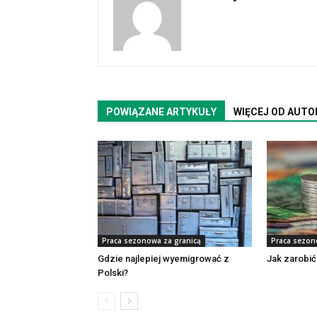
POWIĄZANE ARTYKUŁY
WIĘCEJ OD AUTO
Praca sezonowa za granicą
Praca sezon
Gdzie najlepiej wyemigrować z
Jak zarobić
Polski?