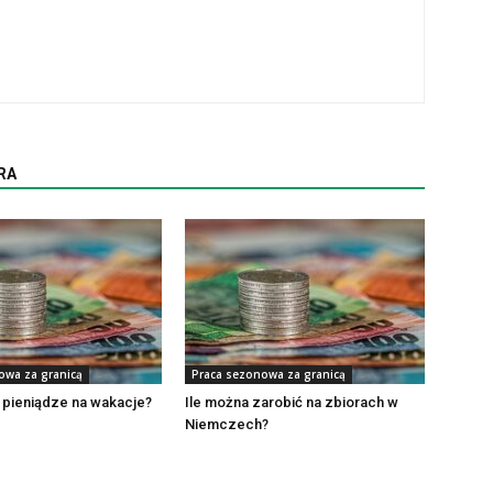
RA
owa za granicą
Praca sezonowa za granicą
 pieniądze na wakacje?
Ile można zarobić na zbiorach w
Niemczech?