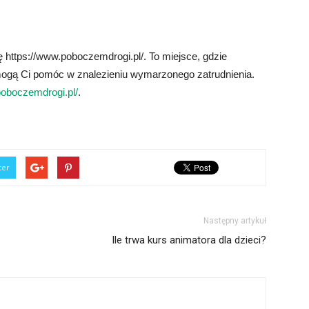
 https://www.poboczemdrogi.pl/. To miejsce, gdzie
re mogą Ci pomóc w znalezieniu wymarzonego zatrudnienia.
poboczemdrogi.pl/
.
ter
Następny artykuł
Ile trwa kurs animatora dla dzieci?