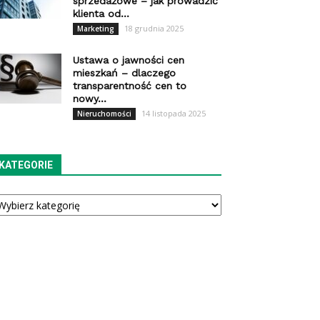
sprzedażowe – jak prowadzić
klienta od...
18 grudnia 2025
Marketing
Ustawa o jawności cen
mieszkań – dlaczego
transparentność cen to
nowy...
14 listopada 2025
Nieruchomości
KATEGORIE
tegorie