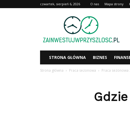
czwartek, sierpień 6, 2026
O nas
Mapa strony
Zainwestujwprzyszlosc.pl
STRONA GŁÓWNA
BIZNES
FINANS
Strona główna
Praca sezonowa
Praca sezonowa 
Gdzie