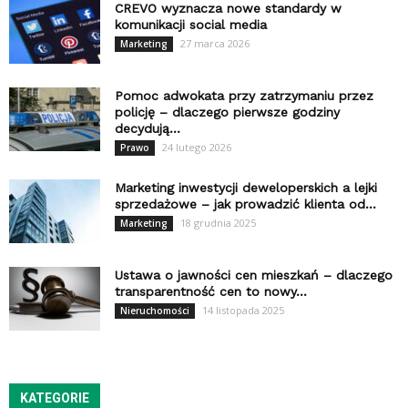
CREVO wyznacza nowe standardy w
komunikacji social media
27 marca 2026
Marketing
Pomoc adwokata przy zatrzymaniu przez
policję – dlaczego pierwsze godziny
decydują...
24 lutego 2026
Prawo
Marketing inwestycji deweloperskich a lejki
sprzedażowe – jak prowadzić klienta od...
18 grudnia 2025
Marketing
Ustawa o jawności cen mieszkań – dlaczego
transparentność cen to nowy...
14 listopada 2025
Nieruchomości
KATEGORIE