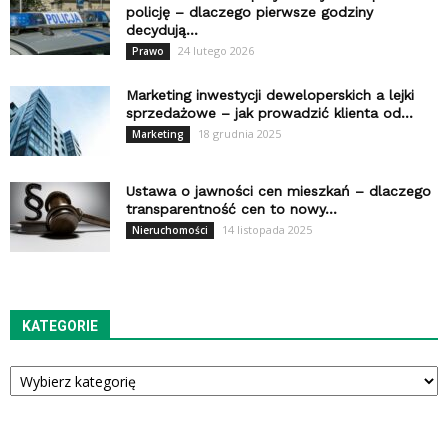
policję – dlaczego pierwsze godziny
decydują...
24 lutego 2026
Prawo
Marketing inwestycji deweloperskich a lejki
sprzedażowe – jak prowadzić klienta od...
18 grudnia 2025
Marketing
Ustawa o jawności cen mieszkań – dlaczego
transparentność cen to nowy...
14 listopada 2025
Nieruchomości
KATEGORIE
Kategorie