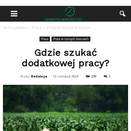
Strona główna
Praca
Praca w różnych branżach
Praca
Praca w różnych branżach
Gdzie szukać
dodatkowej pracy?
Przez
Redakcja
-
13 czerwca 2024
259
0