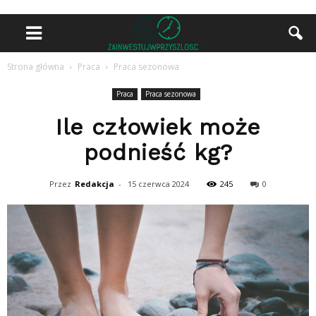
Strona główna
Praca
Praca sezonowa
Praca
Praca sezonowa
Ile człowiek może
podnieść kg?
Przez
Redakcja
-
15 czerwca 2024
245
0