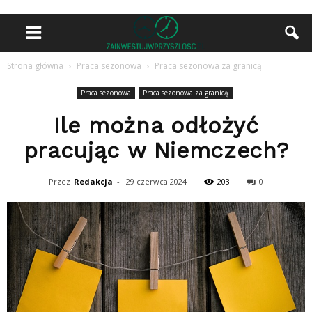
Strona główna
Praca sezonowa
Praca sezonowa za granicą
Praca sezonowa
Praca sezonowa za granicą
Ile można odłożyć
pracując w Niemczech?
Przez
Redakcja
-
29 czerwca 2024
203
0