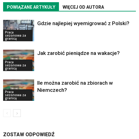
POWIĄZANE ARTYKUŁY
WIĘCEJ OD AUTORA
Gdzie najlepiej wyemigrować z Polski?
Praca
sezonowa za
granicą
Jak zarobić pieniądze na wakacje?
Praca
sezonowa za
granicą
Ile można zarobić na zbiorach w
Niemczech?
Praca
sezonowa za
granicą
ZOSTAW ODPOWIEDŹ