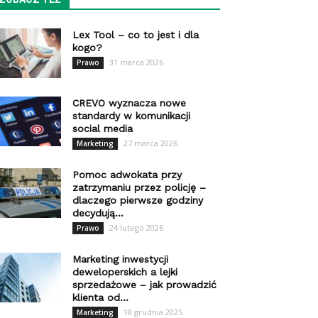
Lex Tool – co to jest i dla
kogo?
31 marca 2026
Prawo
CREVO wyznacza nowe
standardy w komunikacji
social media
27 marca 2026
Marketing
Pomoc adwokata przy
zatrzymaniu przez policję –
dlaczego pierwsze godziny
decydują...
24 lutego 2026
Prawo
Marketing inwestycji
deweloperskich a lejki
sprzedażowe – jak prowadzić
klienta od...
18 grudnia 2025
Marketing