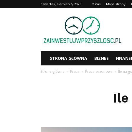
czwartek, sierpień 6, 2026
O nas
Mapa strony
Zainwestujwprzyszlosc.pl
STRONA GŁÓWNA
BIZNES
FINANS
Strona główna
Praca
Praca sezonowa
Ile na g
Ile