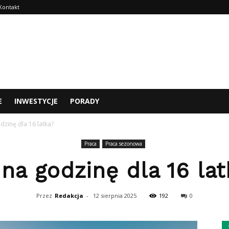
Kontakt
E
INWESTYCJE
PORADY
odzinę dla 16 latka?
Praca
Praca sezonowa
 na godzinę dla 16 la
Przez
Redakcja
-
12 sierpnia 2025
192
0