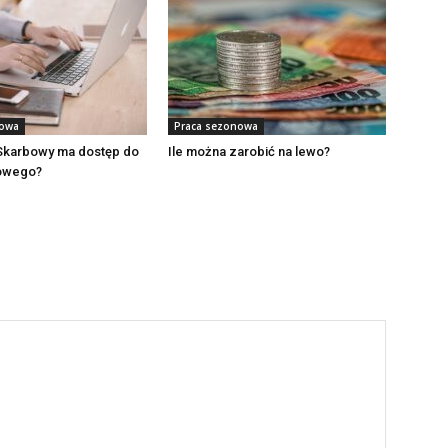
nowa
Praca sezonowa
Skarbowy ma dostęp do
Ile można zarobić na lewo?
owego?