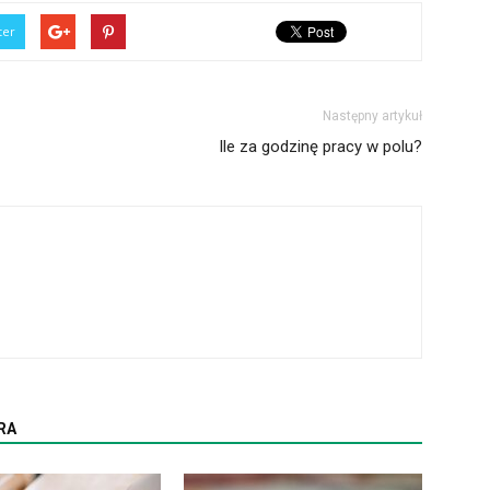
ter
Następny artykuł
Ile za godzinę pracy w polu?
RA