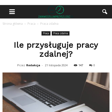
Strona główna
Praca
Praca zdalna
Praca
Praca zdalna
Ile przysługuje pracy
zdalnej?
Przez
Redakcja
-
21 listopada 2024
147
0