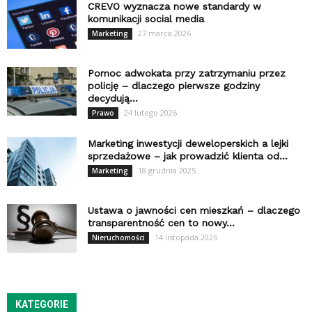
CREVO wyznacza nowe standardy w
komunikacji social media
27 marca 2026
Marketing
Pomoc adwokata przy zatrzymaniu przez
policję – dlaczego pierwsze godziny
decydują...
24 lutego 2026
Prawo
Marketing inwestycji deweloperskich a lejki
sprzedażowe – jak prowadzić klienta od...
18 grudnia 2025
Marketing
Ustawa o jawności cen mieszkań – dlaczego
transparentność cen to nowy...
14 listopada 2025
Nieruchomości
KATEGORIE