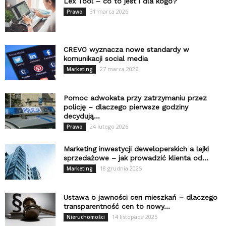
Lex Tool – co to jest i dla kogo?
31 marca 2026
Prawo
CREVO wyznacza nowe standardy w
komunikacji social media
27 marca 2026
Marketing
Pomoc adwokata przy zatrzymaniu przez
policję – dlaczego pierwsze godziny
decydują...
24 lutego 2026
Prawo
Marketing inwestycji deweloperskich a lejki
sprzedażowe – jak prowadzić klienta od...
18 grudnia 2025
Marketing
Ustawa o jawności cen mieszkań – dlaczego
transparentność cen to nowy...
14 listopada 2025
Nieruchomości