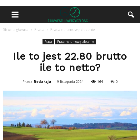
Strona główna
Praca
Praca na umowę zlecenie
Praca
Praca na umowę zlecenie
Ile to jest 22.80 brutto
ile to netto?
Przez
Redakcja
-
9 listopada 2024
164
0