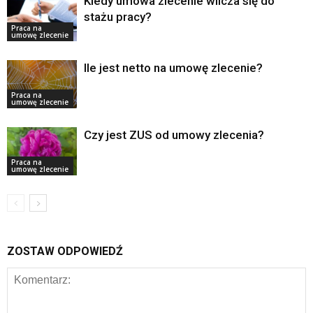
Kiedy umowa zlecenie wlicza się do
stażu pracy?
Praca na
umowę zlecenie
Ile jest netto na umowę zlecenie?
Praca na
umowę zlecenie
Czy jest ZUS od umowy zlecenia?
Praca na
umowę zlecenie
ZOSTAW ODPOWIEDŹ