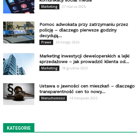
komunikacji social media
27 marca 2026
Marketing
Pomoc adwokata przy zatrzymaniu przez
policję – dlaczego pierwsze godziny
decydują...
24 lutego 2026
Prawo
Marketing inwestycji deweloperskich a lejki
sprzedażowe – jak prowadzić klienta od...
18 grudnia 2025
Marketing
Ustawa o jawności cen mieszkań – dlaczego
transparentność cen to nowy...
14 listopada 2025
Nieruchomości
KATEGORIE
Kategorie