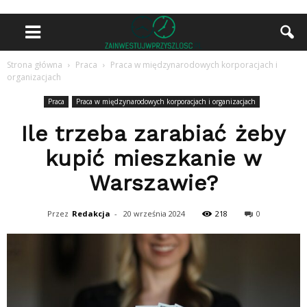
Strona główna
Praca
Praca w międzynarodowych korporacjach i
organizacjach
Praca
Praca w międzynarodowych korporacjach i organizacjach
Ile trzeba zarabiać żeby
kupić mieszkanie w
Warszawie?
Przez
Redakcja
-
20 września 2024
218
0