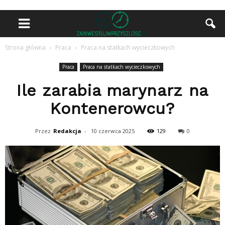
Strona główna
Praca
Praca na statkach wycieczkowych
Praca
Praca na statkach wycieczkowych
Ile zarabia marynarz na
Kontenerowcu?
Przez
Redakcja
-
10 czerwca 2025
129
0