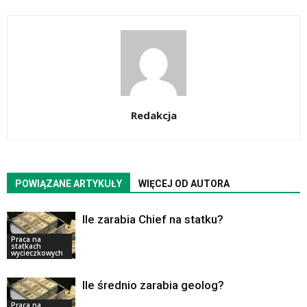
Redakcja
POWIĄZANE ARTYKUŁY
WIĘCEJ OD AUTORA
Ile zarabia Chief na statku?
Praca na
statkach
wycieczkowych
Ile średnio zarabia geolog?
Praca na