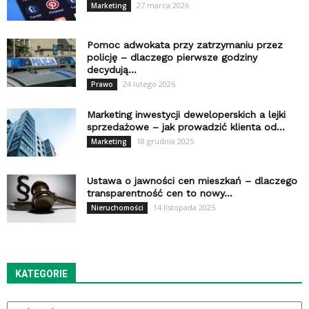
27 marca 2026
Marketing
Pomoc adwokata przy zatrzymaniu przez
policję – dlaczego pierwsze godziny
decydują...
24 lutego 2026
Prawo
Marketing inwestycji deweloperskich a lejki
sprzedażowe – jak prowadzić klienta od...
18 grudnia 2025
Marketing
Ustawa o jawności cen mieszkań – dlaczego
transparentność cen to nowy...
14 listopada 2025
Nieruchomości
KATEGORIE
Kategorie