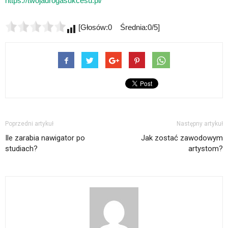
https://twojadrogasukcesu.pl/
[Głosów:0 Średnia:0/5]
Poprzedni artykuł
Następny artykuł
Ile zarabia nawigator po
Jak zostać zawodowym
studiach?
artystom?