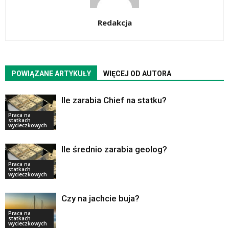
Redakcja
POWIĄZANE ARTYKUŁY
WIĘCEJ OD AUTORA
Ile zarabia Chief na statku?
Praca na
statkach
wycieczkowych
Ile średnio zarabia geolog?
Praca na
statkach
wycieczkowych
Czy na jachcie buja?
Praca na
statkach
wycieczkowych