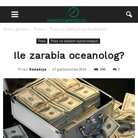
Strona główna
Praca
Praca na statkach wycieczkowych
Praca
Praca na statkach wycieczkowych
Ile zarabia oceanolog?
Przez
Redakcja
-
27 października 2024
344
0