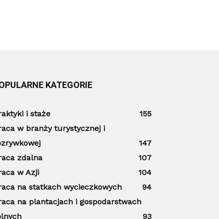
OPULARNE KATEGORIE
raktyki i staże
155
raca w branży turystycznej i
ozrywkowej
147
raca zdalna
107
raca w Azji
104
raca na statkach wycieczkowych
94
raca na plantacjach i gospodarstwach
olnych
93