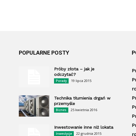
POPULARNE POSTY
P
Próby złota – jak je
P
odczytać?
P
19 lipca 2015
Porady
r
P
Technika tłumienia drgań w
przemyśle
P
25 kwietnia 2016
Biznes
P
P
Inwestowanie inne niż lokata
22 grudnia 2015
Inwestycje
r