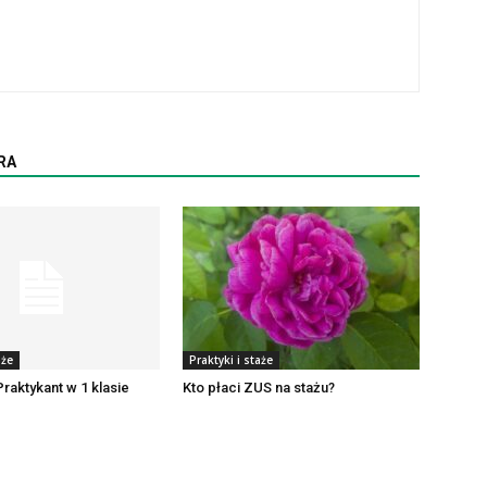
RA
aże
Praktyki i staże
Praktykant w 1 klasie
Kto płaci ZUS na stażu?