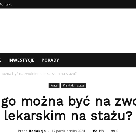
Kontakt
E
INWESTYCJE
PORADY
 można być na zwolnieniu lekarskim na stażu?
Praca
Praktyki i staże
ugo można być na zwo
lekarskim na stażu?
Przez
Redakcja
-
17 października 2024
158
0