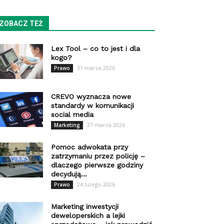
ZOBACZ TEŻ
Lex Tool – co to jest i dla
kogo?
31 marca 2026
Prawo
CREVO wyznacza nowe
standardy w komunikacji
social media
27 marca 2026
Marketing
Pomoc adwokata przy
zatrzymaniu przez policję –
dlaczego pierwsze godziny
decydują...
24 lutego 2026
Prawo
Marketing inwestycji
deweloperskich a lejki