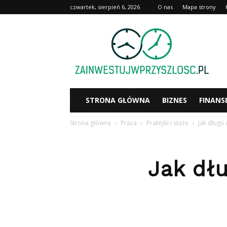
czwartek, sierpień 6, 2026
O nas
Mapa strony
Zainwestujwprzyszlosc.pl
STRONA GŁÓWNA
BIZNES
FINANS
Strona główna
Praca
Praktyki i staże
Jak długo
Jak dł