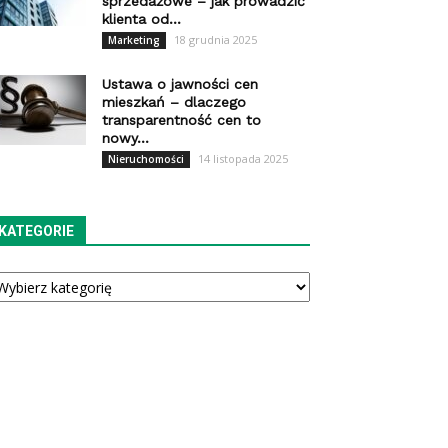
sprzedażowe – jak prowadzić
klienta od...
18 grudnia 2025
Marketing
Ustawa o jawności cen
mieszkań – dlaczego
transparentność cen to
nowy...
14 listopada 2025
Nieruchomości
KATEGORIE
tegorie