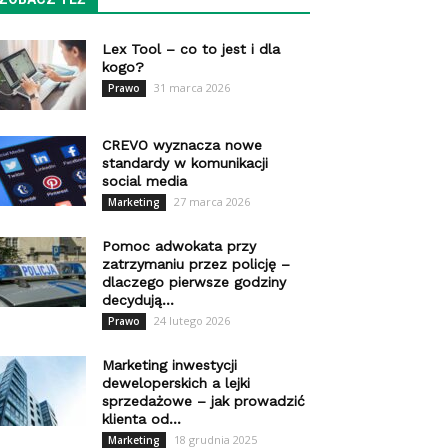
Lex Tool – co to jest i dla
kogo?
31 marca 2026
Prawo
CREVO wyznacza nowe
standardy w komunikacji
social media
27 marca 2026
Marketing
Pomoc adwokata przy
zatrzymaniu przez policję –
dlaczego pierwsze godziny
decydują...
24 lutego 2026
Prawo
Marketing inwestycji
deweloperskich a lejki
sprzedażowe – jak prowadzić
klienta od...
18 grudnia 2025
Marketing