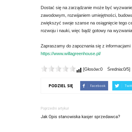
Dostać się na zarządzanie może być wyzwani
zawodowym, rozwijaniem umiejętności, budowan
zwiększyć swoje szanse na osiągnięcie tego c
rozwoju i nauki, więc bądź gotowy na wyzwania
Zapraszamy do zapoznania się z informacjami n
https://www.willagreenhouse.pl/
[Głosów:0 Średnia:0/5]
PODZIEL SIĘ
Facebook
Twit
Poprzedni artykuł
Jak Opis stanowiska kasjer sprzedawca?