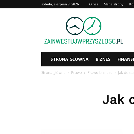
sobota, sierpień 8, 2026
O nas
Mapa strony
Ko
Zainwestujwprzyszlosc.pl
STRONA GŁÓWNA
BIZNES
FINANS
Strona główna
Prawo
Prawo biznesu
Jak dosta
Jak 