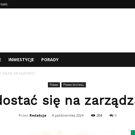
ntakt
E
INWESTYCJE
PORADY
ć się na zarządzanie?
Prawo
Prawo biznesu
dostać się na zarządz
Przez
Redakcja
-
8 października 2024
204
0