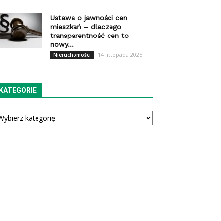
Ustawa o jawności cen
mieszkań – dlaczego
transparentność cen to
nowy...
14 listopada 2025
Nieruchomości
KATEGORIE
tegorie