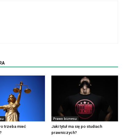
RA
esu
Prawo biznesu
wo trzeba mieć
Jaki tytuł ma się po studiach
?
prawniczych?