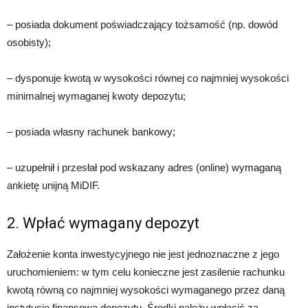
– posiada dokument poświadczający tożsamość (np. dowód
osobisty);
– dysponuje kwotą w wysokości równej co najmniej wysokości
minimalnej wymaganej kwoty depozytu;
– posiada własny rachunek bankowy;
– uzupełnił i przesłał pod wskazany adres (online) wymaganą
ankietę unijną MiDIF.
2. Wpłać wymagany depozyt
Założenie konta inwestycyjnego nie jest jednoznaczne z jego
uruchomieniem: w tym celu konieczne jest zasilenie rachunku
kwotą równą co najmniej wysokości wymaganego przez daną
instytucję finansową depozytu. Środki należy wpłacić za