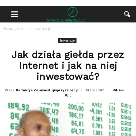
Strona główna
Inwestycje
Inwestycje
Jak działa giełda przez
Internet i jak na niej
inwestować?
Przez
Redakcja Zainwestujwprzyszlosc.pl
-
10 lipca 2023
647
0