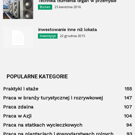
Technika tłumienia drgań w przemyśle
25 kwietnia 2016
Biznes
Inwestowanie inne niż lokata
22 grudnia 2015
Inwestycje
POPULARNE KATEGORIE
Praktyki i staże
155
Praca w branży turystycznej i rozrywkowej
147
Praca zdalna
107
Praca w Azji
104
Praca na statkach wycieczkowych
94
Praca na plantacjach i gospodarstwach rolnych
93