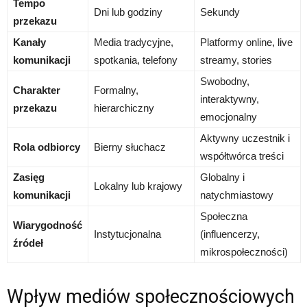
Tempo
Dni lub godziny
Sekundy
przekazu
Kanały
Media tradycyjne,
Platformy online, live
komunikacji
spotkania, telefony
streamy, stories
Swobodny,
Charakter
Formalny,
interaktywny,
przekazu
hierarchiczny
emocjonalny
Aktywny uczestnik i
Rola odbiorcy
Bierny słuchacz
współtwórca treści
Zasięg
Globalny i
Lokalny lub krajowy
komunikacji
natychmiastowy
Społeczna
Wiarygodność
Instytucjonalna
(influencerzy,
źródeł
mikrospołeczności)
Wpływ mediów społecznościowych