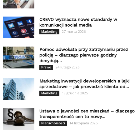
CREVO wyznacza nowe standardy w
komunikacji social media
27 marca 2026
Marketing
Pomoc adwokata przy zatrzymaniu przez
policję – dlaczego pierwsze godziny
decydują...
24 lutego 2026
Prawo
Marketing inwestycji deweloperskich a lejki
sprzedażowe – jak prowadzić klienta od...
18 grudnia 2025
Marketing
Ustawa o jawności cen mieszkań – dlaczego
transparentność cen to nowy...
14 listopada 2025
Nieruchomości