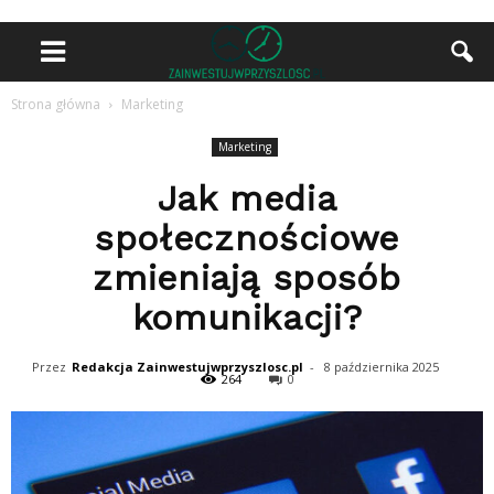
Strona główna
Marketing
Marketing
Jak media
społecznościowe
zmieniają sposób
komunikacji?
Przez
Redakcja Zainwestujwprzyszlosc.pl
-
8 października 2025
264
0