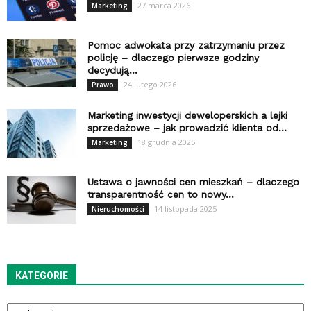
27 marca 2026
Marketing
Pomoc adwokata przy zatrzymaniu przez
policję – dlaczego pierwsze godziny
decydują...
24 lutego 2026
Prawo
Marketing inwestycji deweloperskich a lejki
sprzedażowe – jak prowadzić klienta od...
18 grudnia 2025
Marketing
Ustawa o jawności cen mieszkań – dlaczego
transparentność cen to nowy...
14 listopada 2025
Nieruchomości
KATEGORIE
Kategorie