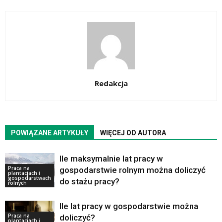
Redakcja
POWIĄZANE ARTYKUŁY
WIĘCEJ OD AUTORA
Ile maksymalnie lat pracy w
Praca na
gospodarstwie rolnym można doliczyć
plantacjach i
gospodarstwach
do stażu pracy?
rolnych
Ile lat pracy w gospodarstwie można
Praca na
doliczyć?
plantacjach i