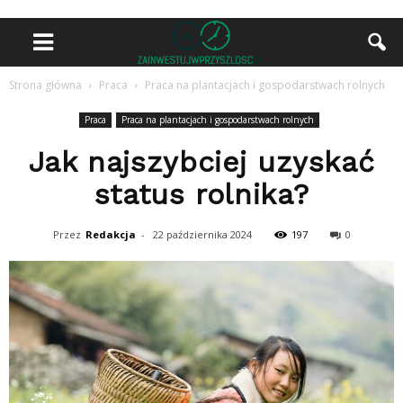
Strona główna
Praca
Praca na plantacjach i gospodarstwach rolnych
Praca
Praca na plantacjach i gospodarstwach rolnych
Jak najszybciej uzyskać
status rolnika?
Przez
Redakcja
-
22 października 2024
197
0