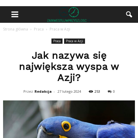
Strona główna
Praca
Praca w Azji
Praca
Praca w Azji
Jak nazywa się
największa wyspa w
Azji?
Przez
Redakcja
-
27 lutego 2024
253
0