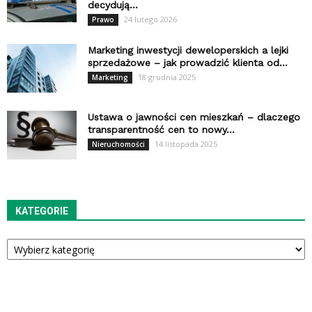
decydują...
24 lutego 2026
Prawo
Marketing inwestycji deweloperskich a lejki
sprzedażowe – jak prowadzić klienta od...
18 grudnia 2025
Marketing
Ustawa o jawności cen mieszkań – dlaczego
transparentność cen to nowy...
14 listopada 2025
Nieruchomości
KATEGORIE
Kategorie