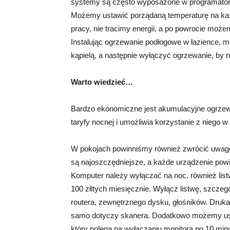
systemy są często wyposażone w programatory,
Możemy ustawić porządaną temperaturę na każ
pracy, nie tracimy energii, a po powrocie mo
Instalując ogrzewanie podłogowe w łazience,
kąpielą, a następnie wyłączyć ogrzewanie, by ni
Warto wiedzieć…
Bardzo ekonomiczne jest akumulacyjne ogrzewa
taryfy nocnej i umożliwia korzystanie z niego 
W pokojach powinniśmy również zwrócić uwagę 
są najoszczędniejsze, a każde urządzenie powi
Komputer należy wyłączać na noc, również li
100 złltych miesięcznie. Wyłącz listwę, szczeg
routera, zewnętrznego dysku, głośników. Druk
samo dotyczy skanera. Dodatkowo możemy ust
który polega na wyłączaniu monitora po 10 min