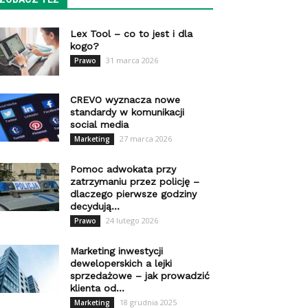
Lex Tool – co to jest i dla
kogo?
31 marca 2026
Prawo
CREVO wyznacza nowe
standardy w komunikacji
social media
27 marca 2026
Marketing
Pomoc adwokata przy
zatrzymaniu przez policję –
dlaczego pierwsze godziny
decydują...
24 lutego 2026
Prawo
Marketing inwestycji
deweloperskich a lejki
sprzedażowe – jak prowadzić
klienta od...
18 grudnia 2025
Marketing