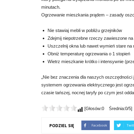
minutach.
Ogrzewanie mieszkania prądem – zasady osz
Nie stawiaj mebli w pobliżu grzejników
Zdejmij niepotrzebne rzeczy zawieszone na
Uszczelnij okna lub nawet wymień stare n
Obniż temperaturę ogrzewania o 1 stopień
Wietrz mieszkanie krótko i intensywnie (prze
„Nie bez znaczenia dla naszych oszczędności 
systemem ogrzewania elektrycznego jest ogrz
czasie tańszej, nocnej taryfy po czym jest od
[Głosów:0 Średnia:0/5]
PODZIEL SIĘ
Facebook
Twit