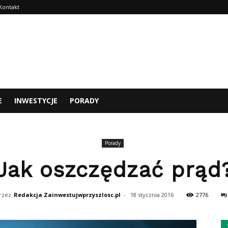
Kontakt
E
INWESTYCJE
PORADY
Porady
Jak oszczędzać prąd
rzez
Redakcja Zainwestujwprzyszlosc.pl
-
18 stycznia 2016
2776