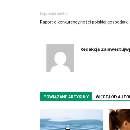
Poprzedni artykuł
Raport o konkurencyjności polskiej gospodarki
Redakcja Zainwestujwp
POWIĄZANE ARTYKUŁY
WIĘCEJ OD AUTO