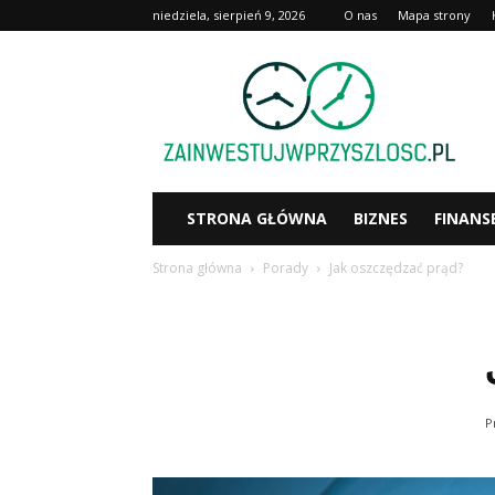
niedziela, sierpień 9, 2026
O nas
Mapa strony
Zainwestujwprzyszlosc.pl
STRONA GŁÓWNA
BIZNES
FINANS
Strona główna
Porady
Jak oszczędzać prąd?
P