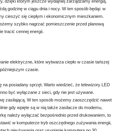
 dzięki którym jeszcze wydajniej zarządzamy energią.
dą godzinę w ciągu dnia i nocy. W ten sposób będąc w
żemy cieszyć się ciepłym i ekonomicznym mieszkaniem.
 możemy szybko nagrzać pomieszczenie przed planową
e tracić cennej energii.
nie elektryczne, które wytwarza ciepło w czasie tańszej
w późniejszym czasie.
na posiadany sprzęt. Warto wiedzieć, że telewizory LED
nno być wyłączane z sieci, gdy nie jest używane.
stwę zasilającą. W ten sposób możemy zaoszczędzić nawet
ólnie gdy wpięte są w nią także zasilacze do modemu,
arkę należy wyłączać bezpośrednio przed drukowaniem, to
awić w komputerze tryb oszczędnego zużywania energii,
utach nieużywania oraz usypianie komputera po 30