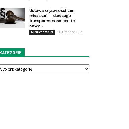
Ustawa o jawności cen
mieszkań – dlaczego
transparentność cen to
nowy...
14 listopada 2025
Nieruchomości
KATEGORIE
tegorie