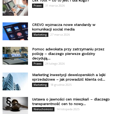
Lex Tool – co to jest i dla kogo?
31 marca 2026
Prawo
CREVO wyznacza nowe standardy w
komunikacji social media
27 marca 2026
Marketing
Pomoc adwokata przy zatrzymaniu przez
policję – dlaczego pierwsze godziny
decydują...
24 lutego 2026
Prawo
Marketing inwestycji deweloperskich a lejki
sprzedażowe – jak prowadzić klienta od...
18 grudnia 2025
Marketing
Ustawa o jawności cen mieszkań – dlaczego
transparentność cen to nowy...
14 listopada 2025
Nieruchomości