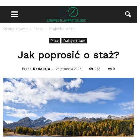
Strona główna
Praca
Praktyki i staże
Praca
Praktyki i staże
Jak poprosić o staż?
Przez
Redakcja
-
28 grudnia 2023
265
0