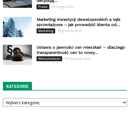
decydują...
24 lutego 2026
Prawo
Marketing inwestycji deweloperskich a lejki
sprzedażowe – jak prowadzić klienta od...
18 grudnia 2025
Marketing
Ustawa o jawności cen mieszkań – dlaczego
transparentność cen to nowy...
14 listopada 2025
Nieruchomości
KATEGORIE
Kategorie