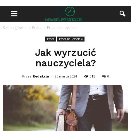
Strona główna
Praca
Praca nauczyciela
Praca
Praca nauczyciela
Jak wyrzucić
nauczyciela?
Przez
Redakcja
-
25 marca 2024
315
0