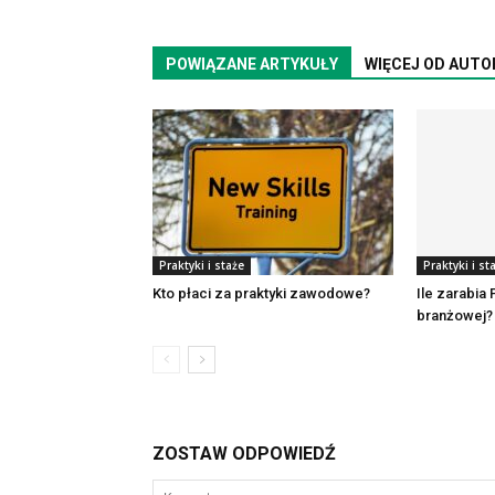
POWIĄZANE ARTYKUŁY
WIĘCEJ OD AUTO
Praktyki i staże
Praktyki i st
Kto płaci za praktyki zawodowe?
Ile zarabia 
branżowej?
ZOSTAW ODPOWIEDŹ