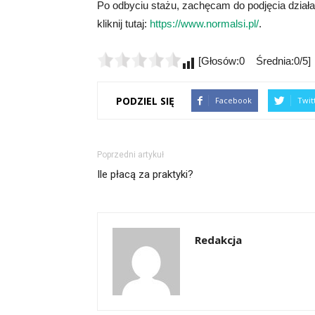
Po odbyciu stażu, zachęcam do podjęcia działa
kliknij tutaj:
https://www.normalsi.pl/
.
[Głosów:0 Średnia:0/5]
PODZIEL SIĘ
Facebook
Twit
Poprzedni artykuł
Ile płacą za praktyki?
Redakcja