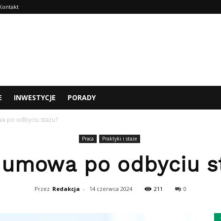
Kontakt
E
INWESTYCJE
PORADY
a po odbyciu stażu?
Praca
Praktyki i staże
 umowa po odbyciu s
Przez
Redakcja
-
14 czerwca 2024
211
0