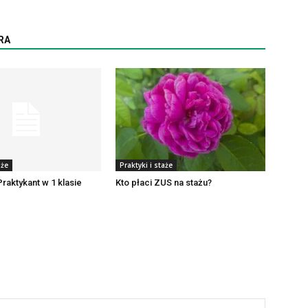
RA
aże
Praktyki i staże
Praktykant w 1 klasie
Kto płaci ZUS na stażu?