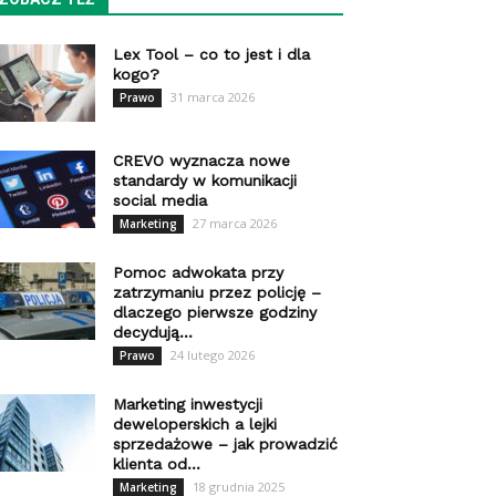
Lex Tool – co to jest i dla
kogo?
31 marca 2026
Prawo
CREVO wyznacza nowe
standardy w komunikacji
social media
27 marca 2026
Marketing
Pomoc adwokata przy
zatrzymaniu przez policję –
dlaczego pierwsze godziny
decydują...
24 lutego 2026
Prawo
Marketing inwestycji
deweloperskich a lejki
sprzedażowe – jak prowadzić
klienta od...
18 grudnia 2025
Marketing