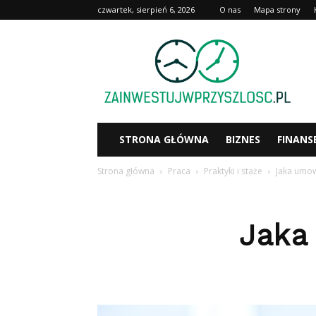
czwartek, sierpień 6, 2026
O nas
Mapa strony
Zainwestujwprzyszlosc.pl
STRONA GŁÓWNA
BIZNES
FINANS
Strona główna
Praca
Praktyki i staże
Jaka umow
Jaka