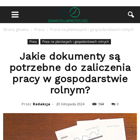
Strona główna
Praca
Praca na plantacjach i gospodarstwach rolnych
Praca
Praca na plantacjach i gospodarstwach rolnych
Jakie dokumenty są
potrzebne do zaliczenia
pracy w gospodarstwie
rolnym?
Przez
Redakcja
-
20 listopada 2024
164
0