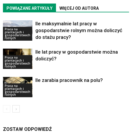
POWIĄZANE ARTYKUŁY
WIĘCEJ OD AUTORA
Ile maksymalnie lat pracy w
Praca na
gospodarstwie rolnym można doliczyć
plantacjach i
gospodarstwach
do stażu pracy?
rolnych
Ile lat pracy w gospodarstwie można
Praca na
doliczyć?
plantacjach i
gospodarstwach
rolnych
Ile zarabia pracownik na polu?
Praca na
plantacjach i
gospodarstwach
rolnych
ZOSTAW ODPOWIEDŹ