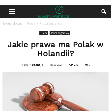
Strona główna
Praca
Praca zagranicą
Praca
Praca zagranicą
Jakie prawa ma Polak w
Holandii?
Przez
Redakcja
-
1 lipca 2024
249
0