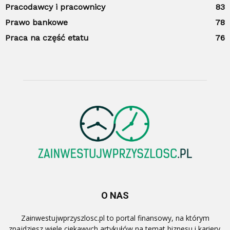
Pracodawcy i pracownicy
83
Prawo bankowe
78
Praca na część etatu
76
O NAS
Zainwestujwprzyszlosc.pl to portal finansowy, na którym
znajdziesz wiele ciekawych artykułów na temat biznesu i kariery.